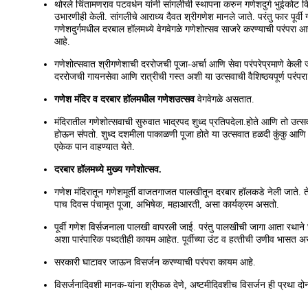
थोरले चिंतामणराव पटवर्धन यांनी सांगलीची स्‍थापना करुन गणेशदुर्ग भुईकोट कि
उभारणीही केली. सांगलीचे आराध्‍य दैवत श्रीगणेश मानले जाते. परंतु फार पूर्वी 
गणेशदुर्गमधील दरबाल हॉलमध्‍ये वेगवेगळे गणेशोत्‍सव साजरे करण्‍याची परंपरा 
आहे.
गणेशोत्‍सवात श्रीगणेशाची दररोजची पूजा-अर्चा आणि सेवा परंपरेप्रमाणे केली
दररोजची गायनसेवा आणि रात्रीची गस्‍त अशी या उत्‍सवाची वैशिष्‍ठयपूर्ण परंपर
गणेश मंदिर व दरबार हॉलमधील गणेशउत्‍सव
वेगवेगळे असतात.
मंदिरातील गणेशोत्‍सवाची सुरुवात भाद्रपद शुध्‍द प्रतिपदेला.होते आणि तो उत्‍स
होऊन संपतो. शुध्‍द दशमीला पाकाळणी पूजा होते या उत्‍सवात हळदी कुंकु आणि श
एकेक पान वाहण्‍यात येते.
दरबार हॉलमध्‍ये मुख्‍य गणेशोत्‍सव.
गणेश मंदिरातून गणेशमूर्ती वाजतगाजत पालखीतून दरबार हॉलकडे नेली जाते. तेथे चु
पाच दिवस पंचामृत पूजा, अभिषेक, महाआरती, असा कार्यक्रम असतो.
पूर्वी गणेश विर्सजनाला पालखी वापरली जाई. परंतु पालखीची जागा आता रथाने
अशा पारंपारिक पध्‍दतीही कायम आहेत. पूर्वीच्‍या उंट व हत्‍तीची उणीव भासत अ
सरकारी घाटावर जाऊन विसर्जन करण्‍याची परंपरा कायम आहे.
विसर्जनादिवशी मानक-यांना श्रीफळ देणे, अष्‍टमीदिवशीच विसर्जन ही प्रथा दोन