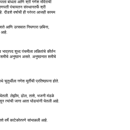
ल्‍ला बांधला आणि श्री गणेश मंदिराची
गणपती पंचायतन संस्‍थानतर्फे श्री
आहे. दीडशे वर्षाची ही परंपरा आजही कायम
 जाते आणि उत्‍सवात निघणारा छबिना,
ा आहे.
व भाद्रपद शुध्‍द पंचमीला लळितांचे कीर्तन
मीचे अनुष्‍ठान असते. अनुष्‍ठानात शमीचे
तुर्थीला गणेश मूर्तीची प्रतिष्‍ठापना होते.
 घेतली. लेझीम, ढोल, ताशे, भजनी मंडळे
सून त्‍यांची जागा आता घोडयांनी घेतली आहे.
शे वर्षे काटेकोरपणे सांभाळली आहे.