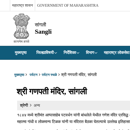
महाराष्ट्र शासन
GOVERNMENT OF MAHARASHTRA
सांगली
Sangli
मुख्यपृष्ठ
जिल्ह्याविषयी
निर्देशिका
विभाग
महाराष्ट्र लोकस
श्री गणपती मंदिर, सांगली
मुख्यपृष्ठ
पर्यटन
पर्यटन स्थळे
श्री गणपती मंदिर, सांगली
श्रेणी
अन्य
१८४४ मध्ये श्रीमंत आप्पासाहेब पटवर्धन यांनी बांधलेले येथील गणेश मंदिर प्रसिद्ध अ
महात्मा गांधी व लोकमान्य टिळक यांनी या मंदिरात बैठका घेतल्याचे उल्लेख इतिह