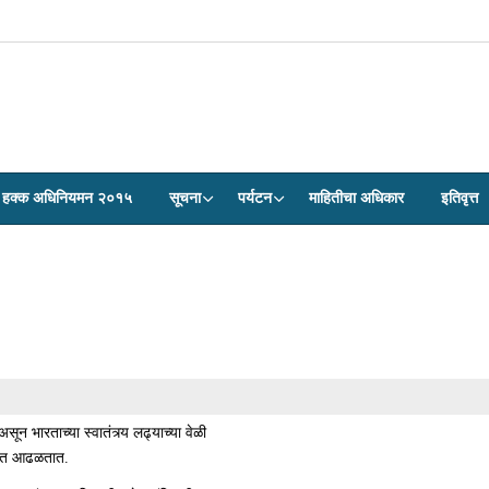
ेवा हक्क अधिनियमन २०१५
सूचना
पर्यटन
माहितीचा अधिकार
इतिवृत्त
सून भारताच्या स्वातंत्र्य लढ्याच्या वेळी
ासात आढळतात.