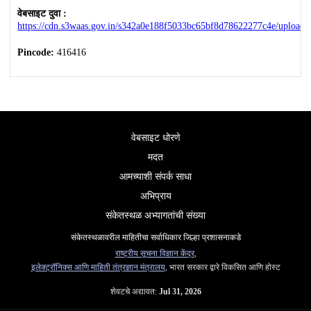
वेबसाइट दुवा :
https://cdn.s3waas.gov.in/s342a0e188f5033bc65bf8d78622277c4e/upload
Pincode:
416416
वेबसाइट धोरणे
मदत
आमच्याशी संपर्क साधा
अभिप्राय
संकेतस्थळ अभ्यागतांची संख्या
संकेतस्थळावरील माहितीचा सर्वाधिकार जिल्हा प्रशासनाकडे
राष्ट्रीय सूचना विज्ञान केंद्र
,
इलेक्ट्रॉनिक्स आणि माहिती तंत्रज्ञान मंत्रालय
, भारत सरकार द्वारे विकसित आणि होस्ट
शेवटचे अद्यावत:
Jul 31, 2026