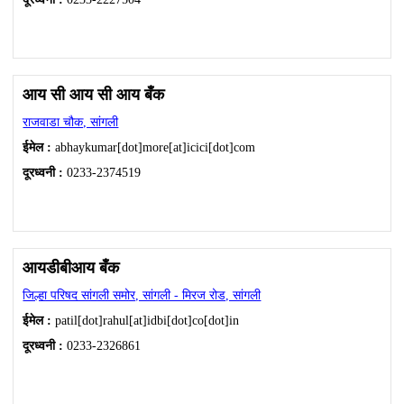
आय सी आय सी आय बँक
राजवाडा चौक, सांगली
ईमेल :
abhaykumar[dot]more[at]icici[dot]com
दूरध्वनी :
0233-2374519
आयडीबीआय बँक
जिल्हा परिषद सांगली समोर, सांगली - मिरज रोड, सांगली
ईमेल :
patil[dot]rahul[at]idbi[dot]co[dot]in
दूरध्वनी :
0233-2326861