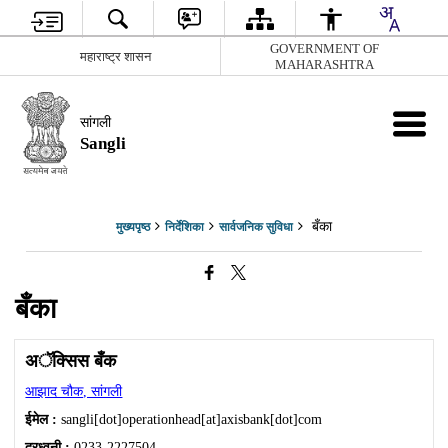
GOVERNMENT OF
महाराष्ट्र शासन
MAHARASHTRA
सांगली
Sangli
बँका
मुख्यपृष्ठ
निर्देशिका
सार्वजनिक सुविधा
बँका
अॅक्सिस बँक
आझाद चौक, सांगली
ईमेल :
sangli[dot]operationhead[at]axisbank[dot]com
दूरध्वनी :
0233-2227504