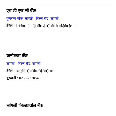
एच डी एफ सी बँक
पुष्पराज चौक, सांगली - मिरज रोड, सांगली
ईमेल :
krishnat[dot]jadhav[at]hdfcbank[dot]com
कर्नाटका बँक
सांगली - मिरज रोड, सांगली
ईमेल :
sangli[at]ktkbank[dot]com
दूरध्वनी :
0233-2320546
सांगली जिल्ह्यातील बँक