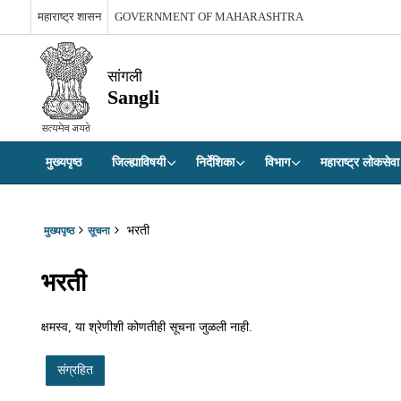
महाराष्ट्र शासन
GOVERNMENT OF MAHARASHTRA
सांगली
Sangli
मुख्यपृष्ठ
जिल्ह्याविषयी
निर्देशिका
विभाग
महाराष्ट्र लोकस
भरती
मुख्यपृष्ठ
सूचना
भरती
क्षमस्व, या श्रेणीशी कोणतीही सूचना जुळली नाही.
संग्रहित